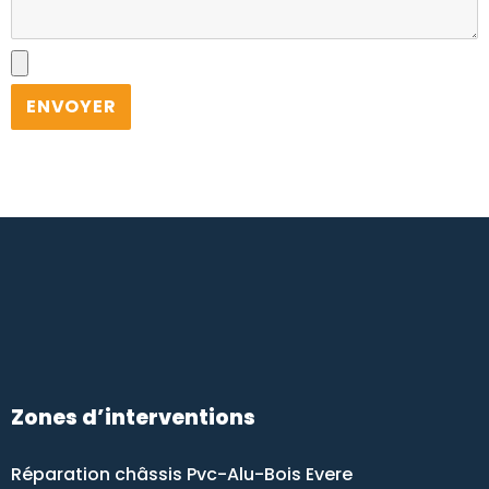
A
l
t
e
r
n
a
t
i
v
e
Zones d’interventions
:
Réparation châssis Pvc-Alu-Bois Evere