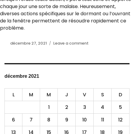
chaque jour une sorte de malaise. Heureusement,
diverses actions spécifiques sur le dormant ou l’ouvrant
de la fenêtre permettent de résoudre rapidement ce
problème.
Posted
décembre 27, 2021
Leave a comment
on
on
Baie
vitrée
est
bloquée,
comment
décembre 2021
la
réparer
?
L
M
M
J
V
S
D
1
2
3
4
5
6
7
8
9
10
11
12
13
14
15
16
17
18
19