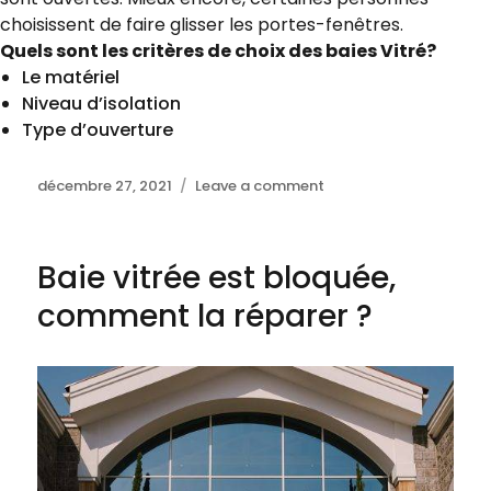
choisissent de faire glisser les portes-fenêtres.
Quels sont les critères de choix des baies Vitré?
Le matériel
Niveau d’isolation
Type d’ouverture
Posted
décembre 27, 2021
Leave a comment
on
on
Bien
choisir
ses
Baie vitrée est bloquée,
baies
vitrée
comment la réparer ?