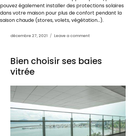
pouvez également installer des protections solaires
dans votre maison pour plus de confort pendant la
saison chaude (stores, volets, végétation…).
Posted
décembre 27, 2021
Leave a comment
on
on
Coulissant
ou
panoramique
Bien choisir ses baies
la
baie
vitrée
vitrée
?